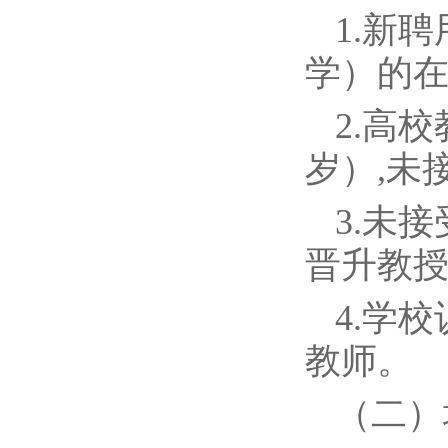
1.新
学）的
2.高
岁）,未
3.未
晋升教
4.学
教师。
（二）